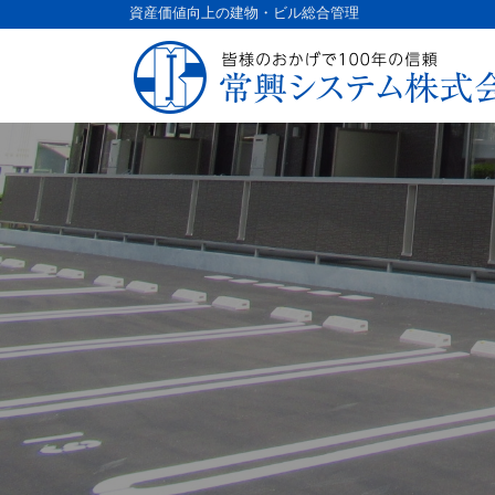
コ
資産価値向上の建物・ビル総合管理
ン
テ
ン
ツ
へ
ス
キ
ッ
プ